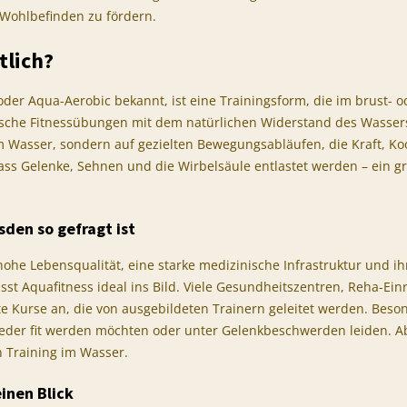
 Wohlbefinden zu fördern.
tlich?
der Aqua-Aerobic bekannt, ist eine Trainingsform, die im brust- o
sische Fitnessübungen mit dem natürlichen Widerstand des Wasser
m Wasser, sondern auf gezielten Bewegungsabläufen, die Kraft, K
ass Gelenke, Sehnen und die Wirbelsäule entlastet werden – ein g
den so gefragt ist
 hohe Lebensqualität, eine starke medizinische Infrastruktur und i
st Aquafitness ideal ins Bild. Viele Gesundheitszentren, Reha-Ein
te Kurse an, die von ausgebildeten Trainern geleitet werden. Besond
eder fit werden möchten oder unter Gelenkbeschwerden leiden. Ab
 Training im Wasser.
einen Blick