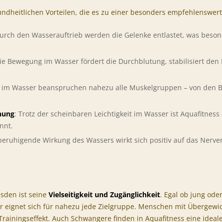
esundheitlichen Vorteilen, die es zu einer besonders empfehlensw
Durch den Wasserauftrieb werden die Gelenke entlastet, was beso
Die Bewegung im Wasser fördert die Durchblutung, stabilisiert den 
 im Wasser beanspruchen nahezu alle Muskelgruppen – von den B
nung
: Trotz der scheinbaren Leichtigkeit im Wasser ist Aquafitnes
nnt.
 beruhigende Wirkung des Wassers wirkt sich positiv auf das Nerv
esden ist seine
Vielseitigkeit und Zugänglichkeit
. Egal ob jung oder
r eignet sich für nahezu jede Zielgruppe. Menschen mit Überge
ainingseffekt. Auch Schwangere finden in Aquafitness eine ideale 