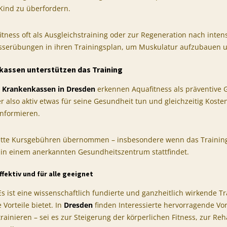
Kind zu überfordern.
tness oft als Ausgleichstraining oder zur Regeneration nach inten
Wasserübungen in ihren Trainingsplan, um Muskulatur aufzubauen u
kassen unterstützen das Training
e Krankenkassen in Dresden
erkennen Aquafitness als präventiv
lso aktiv etwas für seine Gesundheit tun und gleichzeitig Kosten
informieren.
tte Kursgebühren übernommen – insbesondere wenn das Training 
d in einem anerkannten Gesundheitszentrum stattfindet.
ffektiv und für alle geeignet
 Es ist eine wissenschaftlich fundierte und ganzheitlich wirkende
 Vorteile bietet. In
Dresden
finden Interessierte hervorragende V
rainieren – sei es zur Steigerung der körperlichen Fitness, zur Reha