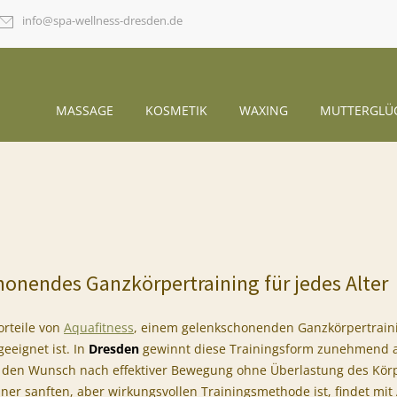
info@spa-wellness-dresden.de
MASSAGE
KOSMETIK
WAXING
MUTTERGLÜ
honendes Ganzkörpertraining für jedes Alter
rteile von
Aquafitness
, einem gelenkschonenden Ganzkörpertraini
geeignet ist. In
Dresden
gewinnt diese Trainingsform zunehmend an 
den Wunsch nach effektiver Bewegung ohne Überlastung des Körp
ner sanften, aber wirkungsvollen Trainingsmethode ist, findet mit