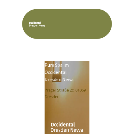
Pure Spa im
Occidental
Dresden Newa
Prager Straße 2c, 01069
Dresden