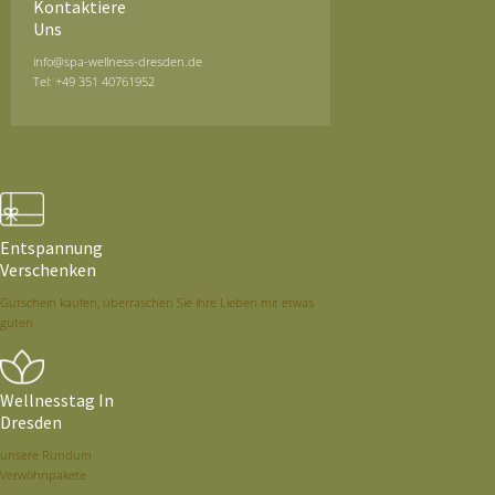
Kontaktiere
Uns
info@spa-wellness-dresden.de
Tel: +49 351 40761952
Entspannung
Verschenken
Gutschein kaufen, überraschen Sie ihre Lieben mit etwas
guten
Wellnesstag In
Dresden
unsere Rundum
Verwöhnpakete