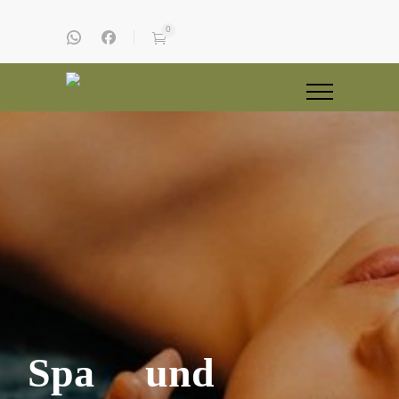
0
Spa und