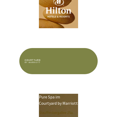
Pure Spa im
Courtyard by Marriott
Stauffenbergallee 25a,