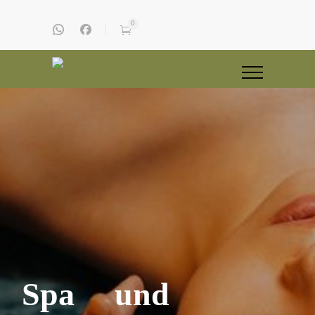
0
Spa und