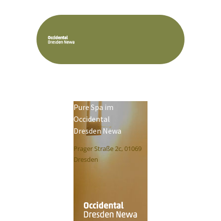
Pure Spa im
Occidental
Dresden Newa
Prager Straße 2c, 01069
Dresden