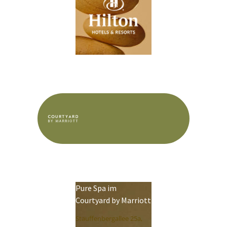
Pure Spa im
Courtyard by Marriott
Stauffenbergallee 25a,