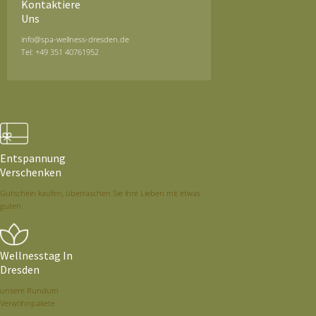
Kontaktiere
Uns
info@spa-wellness-dresden.de
Tel: +49 351 40761952
Entspannung
Verschenken
Gutschein kaufen, überraschen Sie ihre Lieben mit etwas
guten
Wellnesstag In
Dresden
unsere Rundum
Verwöhnpakete