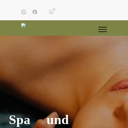
0
Spa und