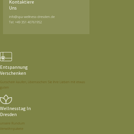
Kontaktiere
Uns
info@spa-wellness-dresden.de
Tel: +49 351 40761952
Entspannung
Verschenken
Gutschein kaufen, überraschen Sie ihre Lieben mit etwas
guten
Wellnesstag In
Dresden
unsere Rundum
Verwöhnpakete