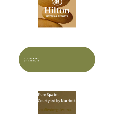
Pure Spa im
Courtyard by Marriott
Stauffenbergallee 25a,