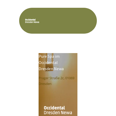
Pure Spa im
Occidental
Dresden Newa
Prager Straße 2c, 01069
Dresden