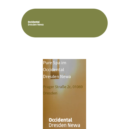
Pure Spa im
Occidental
Dresden Newa
Prager Straße 2c, 01069
Dresden