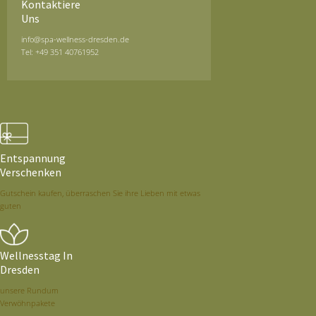
Kontaktiere
Uns
info@spa-wellness-dresden.de
Tel: +49 351 40761952
Entspannung
Verschenken
Gutschein kaufen, überraschen Sie ihre Lieben mit etwas
guten
Wellnesstag In
Dresden
unsere Rundum
Verwöhnpakete