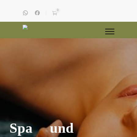
0
Spa und