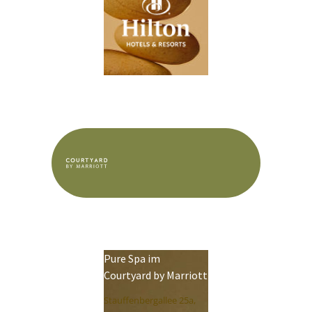
Pure Spa im
Courtyard by Marriott
Stauffenbergallee 25a,