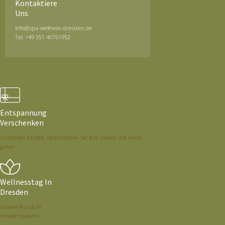
Kontaktiere
Uns
info@spa-wellness-dresden.de
Tel: +49 351 40761952
Entspannung
Verschenken
Gutschein kaufen, überraschen Sie ihre Lieben mit etwas
guten
Wellnesstag In
Dresden
unsere Rundum
Verwöhnpakete