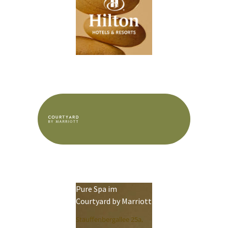
Pure Spa im
Courtyard by Marriott
Stauffenbergallee 25a,