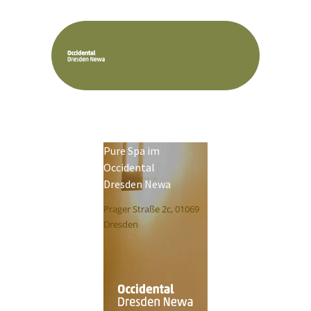
Pure Spa im
Occidental
Dresden Newa
Prager Straße 2c, 01069
Dresden