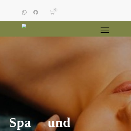
0
Spa und