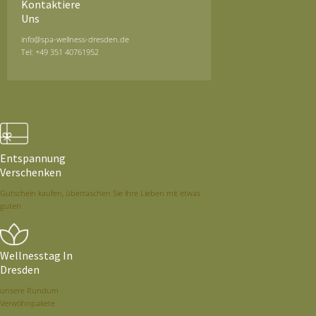
Kontaktiere
Uns
info@spa-wellness-dresden.de
Tel: +49 351 40761952
Entspannung
Verschenken
Gutschein kaufen, überraschen Sie ihre Lieben mit etwas
guten
Wellnesstag In
Dresden
unsere Rundum
Verwöhnpakete