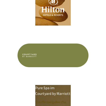
Pure Spa im
Courtyard by Marriott
Stauffenbergallee 25a,