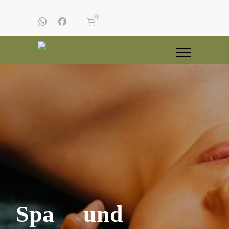
0
Spa und