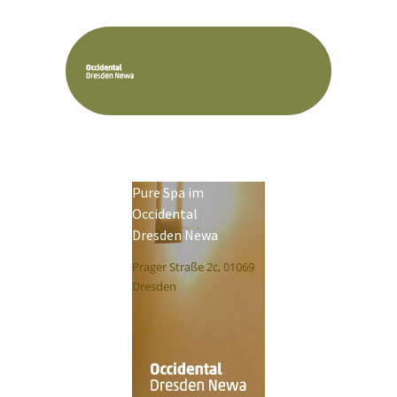
Pure Spa im
Occidental
Dresden Newa
Prager Straße 2c, 01069
Dresden