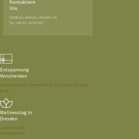
Kontaktiere
Uns
info@spa-wellness-dresden.de
Tel: +49 351 40761952
Entspannung
Verschenken
Gutschein kaufen, überraschen Sie ihre Lieben mit etwas
guten
Wellnesstag In
Dresden
unsere Rundum
Verwöhnpakete