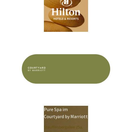
Pure Spa im
Courtyard by Marriott
Stauffenbergallee 25a,