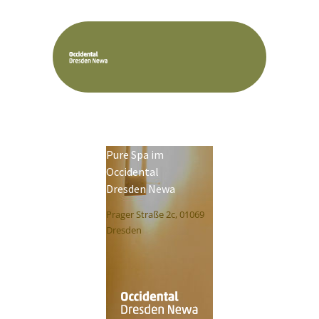
Pure Spa im
Occidental
Dresden Newa
Prager Straße 2c, 01069
Dresden