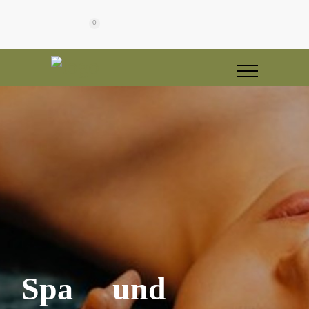
0
Spa und